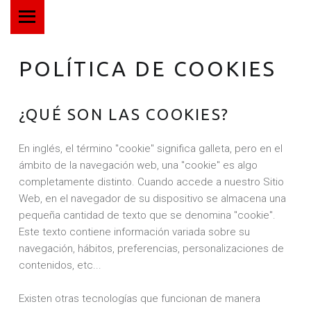
MENÚ PRINCIPAL
T
H
E
POLÍTICA DE COOKIES
M
O
¿QUÉ SON LAS COOKIES?
R
G
En inglés, el término "cookie" significa galleta, pero en el
A
ámbito de la navegación web, una "cookie" es algo
N
completamente distinto. Cuando accede a nuestro Sitio
K
Web, en el navegador de su dispositivo se almacena una
O
pequeña cantidad de texto que se denomina "cookie".
Este texto contiene información variada sobre su
M
navegación, hábitos, preferencias, personalizaciones de
P
contenidos, etc...
A
N
Existen otras tecnologías que funcionan de manera