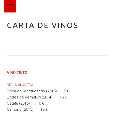
MENÚ PRINCIPAL
T
H
E
CARTA DE VINOS
M
O
R
G
A
N
K
VINO TINTO
O
RIOJA ALAVESA
M
Finca del Marquesado (2016) . . . 8 €
P
Lindes de Remelluri (2014) . . .
13 €
A
Ostatu (2016) . . .
10 €
N
Campillo (2015) . . .
13 €