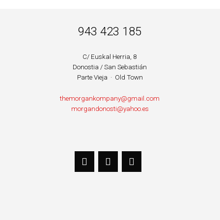
BARRA LATERAL DEL PIE DE PÁGINA
943 423 185
C/ Euskal Herria, 8
Donostia / San Sebastián
Parte Vieja · Old Town
themorgankompany@gmail.com
morgandonosti@yahoo.es